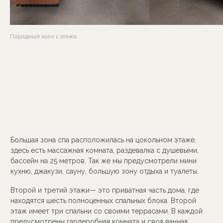
Парадный холл 1 этажа
Проект выполнен в соавторстве с А.А. Кацюба
{ КОНТАКТЫ }
+7 (911) 496 74 71
WHATSAPP
TELEGRAM
MPROJECT музыка
INSTAGRAM*
Делимся своим плейлистом