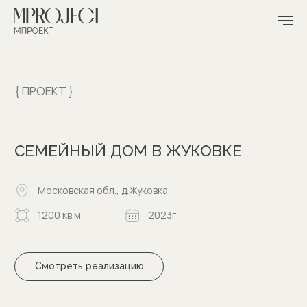
{ ПРОЕКТ }
СЕМЕЙНЫЙ ДОМ В ЖУКОВКЕ
Московская обл., д.Жуковка
1200 кв.м.
2023г
Смотреть реализацию
Этот семейный дом расположен на Рублево-Успенском
шоссе, в деревне Жуковка, в очень живописном месте
в Подмосковье.
Мы провели реконструкцию уже существующего объекта,
с полной заменой всех инженерных коммуникаций,
перепланировкой, изменением фасада дома
и строительными работами на территории. Не смотря
на классическую архитектуру оформили интерьер