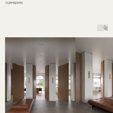
Большая зона спа расположилась на цокольном этаже,
здесь есть массажная комната, раздевалка с душевыми,
бассейн на 25 метров. Так же мы предусмотрели мини
кухню, джакузи, сауну, большую зону отдыха и туалеты.
Второй и третий этажи— это приватная часть дома, где
находятся шесть полноценных спальных блока. Второй
этаж имеет три спальни со своими террасами. В каждой
предусмотрены гардеробная комната и своя ванная
комната. А в главной спальне спроектированы
дополнительно кабинет и будуар. Третий этаж это три
спальни, небольшой спортивный зал с душевой, игровая
комната для детей и зона с домашним кинотеатром.